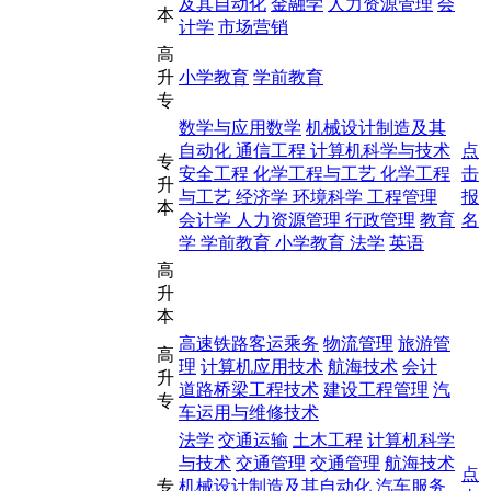
及其自动化
金融学
人力资源管理
会
本
计学
市场营销
高
升
小学教育
学前教育
专
数学与应用数学
机械设计制造及其
自动化
通信工程
计算机科学与技术
点
专
安全工程
化学工程与工艺
化学工程
击
升
与工艺
经济学
环境科学
工程管理
报
本
会计学
人力资源管理
行政管理
教育
名
学
学前教育
小学教育
法学
英语
高
升
本
高速铁路客运乘务
物流管理
旅游管
高
理
计算机应用技术
航海技术
会计
升
道路桥梁工程技术
建设工程管理
汽
专
车运用与维修技术
法学
交通运输
土木工程
计算机科学
与技术
交通管理
交通管理
航海技术
点
专
机械设计制造及其自动化
汽车服务