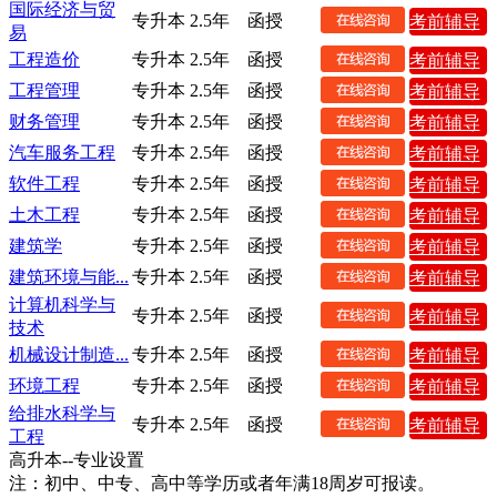
国际经济与贸
专升本
2.5年
函授
考前辅导
易
工程造价
专升本
2.5年
函授
考前辅导
工程管理
专升本
2.5年
函授
考前辅导
财务管理
专升本
2.5年
函授
考前辅导
汽车服务工程
专升本
2.5年
函授
考前辅导
软件工程
专升本
2.5年
函授
考前辅导
土木工程
专升本
2.5年
函授
考前辅导
建筑学
专升本
2.5年
函授
考前辅导
建筑环境与能...
专升本
2.5年
函授
考前辅导
计算机科学与
专升本
2.5年
函授
考前辅导
技术
机械设计制造...
专升本
2.5年
函授
考前辅导
环境工程
专升本
2.5年
函授
考前辅导
给排水科学与
专升本
2.5年
函授
考前辅导
工程
高升本--专业设置
注：初中、中专、高中等学历或者年满18周岁可报读。