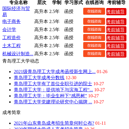
专业名称
层次
学制
学习形式
在线咨询
考前辅导
国际经济与贸
高升本
2.5年
函授
考前辅导
易
电子商务
高升本
2.5年
函授
考前辅导
会计学
高升本
2.5年
函授
考前辅导
工程造价
高升本
2.5年
函授
考前辅导
土木工程
高升本
2.5年
函授
考前辅导
机械设计制造...
高升本
2.5年
函授
考前辅导
青岛理工大学动态
2021级青岛理工大学成考函授新生网上...
01-26
青岛理工大学成考分数线
12-30
青岛理工大学有了首位全职引进的院士
10-27
青岛理工大学：提供地下与滨海工程“...
10-27
青岛理工大学：毕业生种下“感恩树”
10-27
青岛理工大学党建理论研究中心揭牌 ...
10-27
成考简章
2021年山东青岛成考招生简章何时公布?
01-11