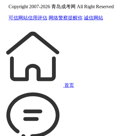
Copyright 2007-2026 青岛成考网 All Right Reserved
可信网站信用评估
网络警察提醒你
诚信网站
首页