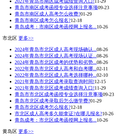
2021年青岛市南区成考成绩查询入口!
11-29
青岛市南区成考函授专业选择注意事项
09-23
青岛市南区成人高考怎么收费?
01-29
青岛市南区成考怎么报名?
12-18
青岛成考：市南区成考函授网上报名...
10-26
市北区
更多>>
2024年青岛市北区成人高考现场确认...
08-26
2024年青岛市北区成人高考现场认证...
08-26
2024年青岛市北区成考的优势和劣势...
08-26
2022年青岛市北区成人高考和自考哪...
02-11
2022年青岛市北区成人高考选择哪种...
02-10
2021年青岛市北区成考录取查询时间!
12-15
2021年青岛市北区成考成绩查询入口!
11-29
青岛市市北区成考函授专业选择注意事项
09-23
青岛市北区成考录取后怎么缴学费?
01-29
青岛市北区成考怎么报名?
12-18
市北区成人高考多久能拿证?在哪儿报名?
10-26
青岛成考：市北区成考函授网上报名...
10-26
黄岛区
更多>>