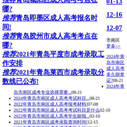
01-13
哪?
12-16
推荐
青岛即墨区成人高考报名时
间!
12-07
推荐
青岛胶州市成人高考考点在
市南区
哪?
更多>>
推荐
2021年青岛平度市成考录取工
2024年青
作安排
岛市南区
成人高考
推荐
2021年青岛莱西市成考录取分
多久能拿
数线已公布!
证?
08-21
2024年青
岛市南区成考专业选择需要...
08-21
2024年青岛市南区成人高考考试科目...
08-21
2022年青岛市南区成人高考报考材料!
07-08
2022年青岛市南区成人高考考试科目是什么
02-10
2022年青岛市南区成人高考学生能报...
02-10
2021年青岛市南区成考录取查询时间!
12-15