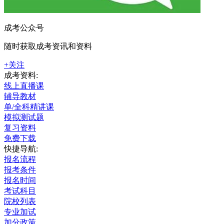
成考公众号
随时获取成考资讯和资料
+关注
成考资料:
线上直播课
辅导教材
单/全科精讲课
模拟测试题
复习资料
免费下载
快捷导航:
报名流程
报考条件
报名时间
考试科目
院校列表
专业加试
加分政策