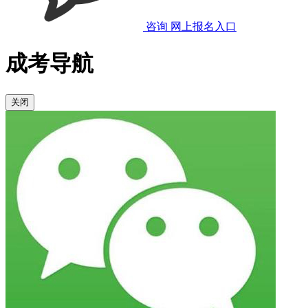
咨询
网上报名入口
成考导航
关闭