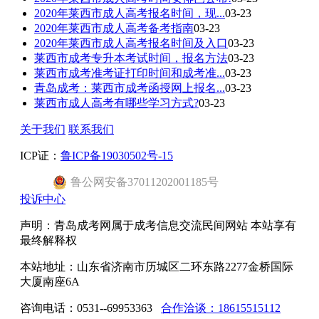
2020年莱西市成人高考报名时间，现...
03-23
2020年莱西市成人高考备考指南
03-23
2020年莱西市成人高考报名时间及入口
03-23
莱西市成考专升本考试时间，报名方法
03-23
莱西市成考准考证打印时间和成考准...
03-23
青岛成考：莱西市成考函授网上报名...
03-23
莱西市成人高考有哪些学习方式?
03-23
关于我们
联系我们
ICP证：
鲁ICP备19030502号-15
鲁公网安备37011202001185号
投诉中心
声明：青岛成考网属于成考信息交流民间网站 本站享有
最终解释权
本站地址：山东省济南市历城区二环东路2277金桥国际
大厦南座6A
咨询电话：0531--69953363
合作洽谈：18615515112