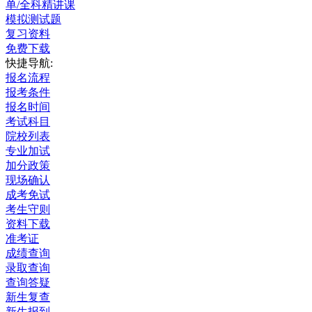
单/全科精讲课
模拟测试题
复习资料
免费下载
快捷导航:
报名流程
报考条件
报名时间
考试科目
院校列表
专业加试
加分政策
现场确认
成考免试
考生守则
资料下载
准考证
成绩查询
录取查询
查询答疑
新生复查
新生报到