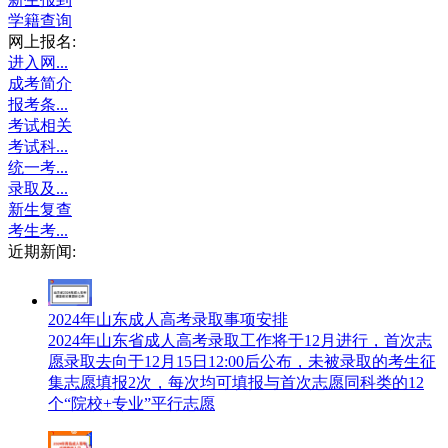
学籍查询
网上报名:
进入网...
成考简介
报考条...
考试相关
考试科...
统一考...
录取及...
新生复查
考生考...
近期新闻:
2024年山东成人高考录取事项安排
2024年山东省成人高考录取工作将于12月进行，首次志
愿录取去向于12月15日12:00后公布，未被录取的考生征
集志愿填报2次，每次均可填报与首次志愿同科类的12
个“院校+专业”平行志愿