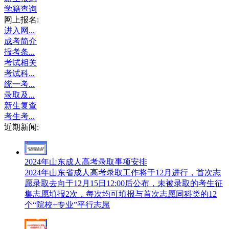
学籍查询
网上报名:
进入网...
成考简介
报考条...
考试相关
考试科...
统一考...
录取及...
新生复查
考生考...
近期新闻:
2024年山东成人高考录取事项安排
2024年山东省成人高考录取工作将于12月进行，首次志
愿录取去向于12月15日12:00后公布，未被录取的考生征
集志愿填报2次，每次均可填报与首次志愿同科类的12
个“院校+专业”平行志愿