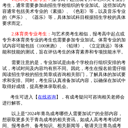
考生，通常需要参加由招生学校组织的专业加试。这些加试内
容通常包括美术专业的《素描》、《色彩》等，以及音乐专业
的《声乐》、《器乐》等，具体加试科目根据招生学校的具体
要求而定。
2.体育类专业考生：
与艺术类考生相似，报考高中起点或
专升本体育类专业的考生也需要参加专业加试。体育专业的加
试内容可能包括《100米跑》、《铅球》、《立定跳远》等体
能和技能的测试，旨在评估考生的体育素养和专项技能水平。
需要注意的是，专业加试是由各个学校自行组织安排的考
试，考试时间及内容均有所不同。因此，考生在报名前需仔细
阅读招生学校的招生简章或咨询相关部门，了解具体的加试要
求和安排。同时，考生应认真准备加试内容，以确保在加试中
取得好成绩，提高整体录取机会。
考生可进入【
在线咨询
】，有成考疑问可咨询相关老师会
进行解答。
以上是“
2024年
青岛成考哪些人需要加试
?
”的全部内容，
想获取更多关于青岛成考的相关资讯，如成人高考考考试时
间、报考条件、备考知识、相关新闻等，敬请关注青岛成考