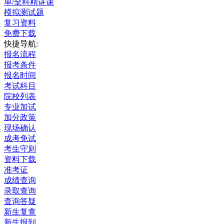
单/全科精讲课
模拟测试题
复习资料
免费下载
快捷导航:
报名流程
报考条件
报名时间
考试科目
院校列表
专业加试
加分政策
现场确认
成考免试
考生守则
资料下载
准考证
成绩查询
录取查询
查询答疑
新生复查
新生报到