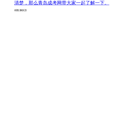
清楚，那么青岛成考网带大家一起了解一下。
451.86KB
379.84KB
476.96KB
402.14KB