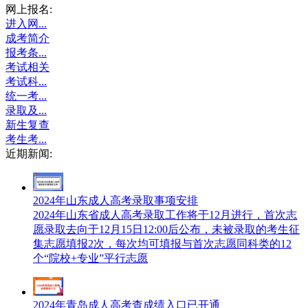
网上报名:
进入网...
成考简介
报考条...
考试相关
考试科...
统一考...
录取及...
新生复查
考生考...
近期新闻:
2024年山东成人高考录取事项安排
2024年山东省成人高考录取工作将于12月进行，首次志
愿录取去向于12月15日12:00后公布，未被录取的考生征
集志愿填报2次，每次均可填报与首次志愿同科类的12
个“院校+专业”平行志愿
2024年青岛成人高考查成绩入口已开通