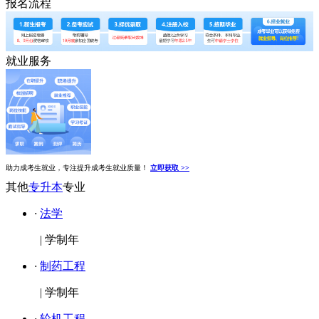
报名流程
就业服务
助力成考生就业，专注提升成考生就业质量！
立即获取 >>
其他
专升本
专业
·
法学
|
学制年
·
制药工程
|
学制年
·
轮机工程