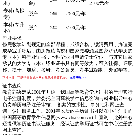
本)
余)
2100元/年
专科(高起
脱产
2年
2900元/年
专)
本科(专升
脱产
2年
3100元/年
本)
毕业要求
修完教学计划规定的全部课程，成绩合格，缴清费用，办理完
成毕业手续后，由所报读高校和国家教委颁发国家承认学历的
专（本）科毕业证书，本科毕业可申请学士学位，与其它国家
承认的大学专（本）毕业证书具有同等效力，可入社保、评职
称、提干、加薪、考研、考公务员、考事业编制、办留学等。
正常毕业，可获得青岛成考网专属就业推荐机会。
立即获取 >>
证书查询
教育部决定从2001年开始，我国高等教育学历证书的管理实行
电子注册制度，并委托全国高校学生信息咨询与就业指导中心
负责学历电子注册审核、 备案的技术性、事务性和网上查
询、认证服务工作。2001年以后的学历证书可以在中心注册的
中国高等教育学生信息网(www.chsi.com.cn)上 查询，此外中心
还提供学历证书认证服务，经认证的学历证书可在中心注册的
网上查询。