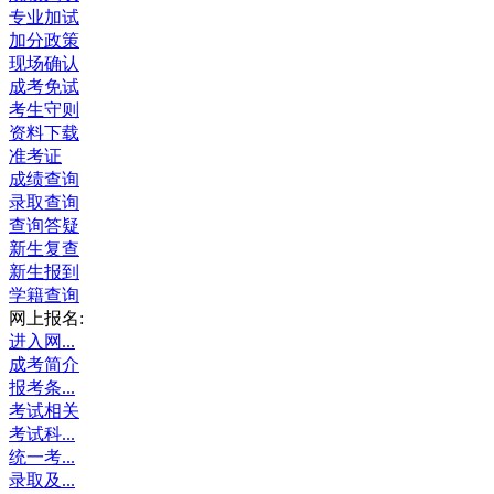
专业加试
加分政策
现场确认
成考免试
考生守则
资料下载
准考证
成绩查询
录取查询
查询答疑
新生复查
新生报到
学籍查询
网上报名:
进入网...
成考简介
报考条...
考试相关
考试科...
统一考...
录取及...