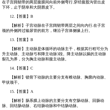
在子宫阔韧带的两层腹膜间向前外侧弯行.穿经腹股沟管出皮
下环，止于阴阜和大阴唇皮下。
12.【答案】B
【解析】子宫动脉在子宫阔韧带两层之间向内行.在子宫
颈的外侧跨过输尿管的前方，继沿子宫体侧缘上行。
13.【答案】B
【解析】主动脉是体循环的动脉主干，根据其行程可分为
升主动脉、主动脉弓和降主动脉3段。降主动脉以膈的主动脉
裂孔为界，分为胸主动脉和腹主动脉。
14.【答案】C
【解析】锁骨下动脉的主要分支有椎动脉、胸廓内动脉、
甲状颈干。
15.【答案】A
【解析】肠系膜上动脉的主要分支有空肠动脉、回肠动
脉、回结肠动脉、右结肠动脉和中结肠动脉。