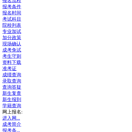
报名流程
报考条件
报名时间
考试科目
院校列表
专业加试
加分政策
现场确认
成考免试
考生守则
资料下载
准考证
成绩查询
录取查询
查询答疑
新生复查
新生报到
学籍查询
网上报名:
进入网...
成考简介
报考条...