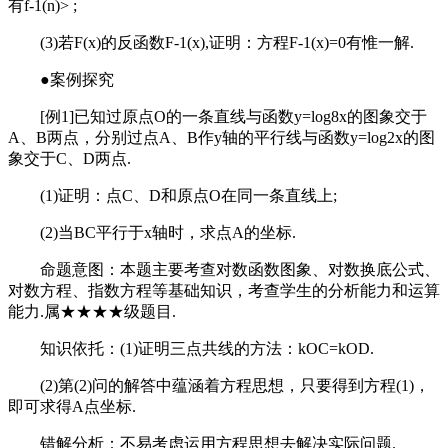
有f-1(n)> ;
(3)若F(x)的反函数F-1(x),证明：方程F-1(x)=0有惟一解.
●案例探究
[例1]已知过原点O的一条直线与函数y=log8x的图象交于
A、B两点，分别过点A、B作y轴的平行线与函数y=log2x的图
象交于C、D两点.
(1)证明：点C、D和原点O在同一条直线上;
(2)当BC平行于x轴时，求点A的坐标.
命题意图：本题主要考查对数函数图象、对数换底公式、
对数方程、指数方程等基础知识，考查学生的分析能力和运算
能力.属★★★★级题目.
知识依托：(1)证明三点共线的方法：kOC=kOD.
(2)第(2)问的解答中蕴涵着方程思想，只要得到方程(1)，
即可求得A点坐标.
错解分析：不易考虑运用方程思想去解决实际问题.