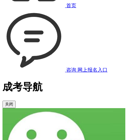
首页
咨询
网上报名入口
成考导航
关闭