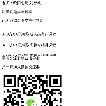
老师：欧阳忠明 刘智威
历年真题
高通过率
已为
2813
名圈友提供帮助
3-10
方XX已领取成人高考的课程
3-11
胡XX已领取高起专精讲课程
2-22
陈XX已领取高起本精讲课程
学习交流群
就业指导群
2-21
扫一扫加入微信交流群
董XX已领取专升本精讲课程
3-10
周XX已领取成人高考的课程
3-11
韩XX已领取高起专精讲课程
2-22
赵XX已领取高起本精讲课程