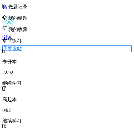
做题记录
帖子
我的错题
我的收藏
浏览
章节
练习
我要发帖
专升本
22
/92
继续学习
高起本
0
/92
继续学习