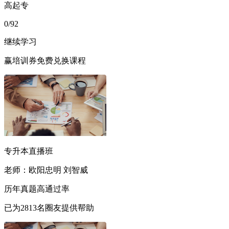
高起专
0
/92
继续学习
赢培训券
免费兑换课程
专升本直播班
老师：欧阳忠明 刘智威
历年真题
高通过率
已为
2813
名圈友提供帮助