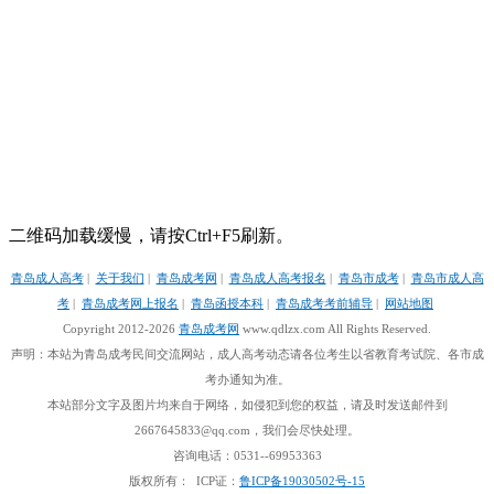
二维码加载缓慢，请按Ctrl+F5刷新。
青岛成人高考
|
关于我们
|
青岛成考网
|
青岛成人高考报名
|
青岛市成考
|
青岛市成人高
考
|
青岛成考网上报名
|
青岛函授本科
|
青岛成考考前辅导
|
网站地图
Copyright 2012-2026
青岛成考网
www.qdlzx.com All Rights Reserved.
声明：本站为青岛成考民间交流网站，成人高考动态请各位考生以省教育考试院、各市成
考办通知为准。
本站部分文字及图片均来自于网络，如侵犯到您的权益，请及时发送邮件到
2667645833@qq.com，我们会尽快处理。
咨询电话：0531--69953363
版权所有：
ICP证：
鲁ICP备19030502号-15