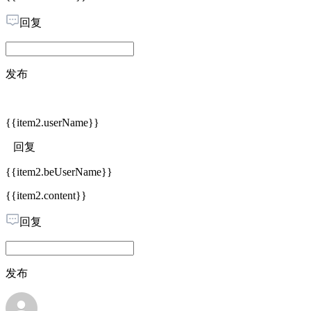
回复
发布
{{item2.userName}}
回复
{{item2.beUserName}}
{{item2.content}}
回复
发布