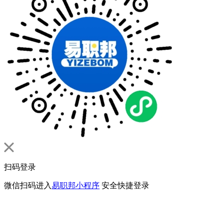
扫码登录
微信扫码进入
易职邦小程序
安全快捷登录