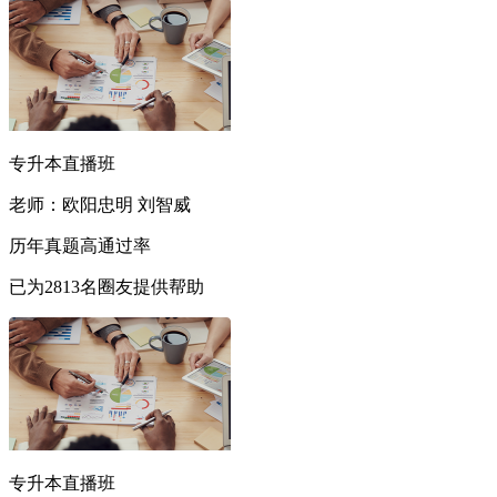
专升本直播班
老师：欧阳忠明 刘智威
历年真题
高通过率
已为
2813
名圈友提供帮助
专升本直播班