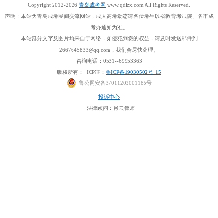
Copyright 2012-2026
青岛成考网
www.qdlzx.com All Rights Reserved.
声明：本站为青岛成考民间交流网站，成人高考动态请各位考生以省教育考试院、各市成
考办通知为准。
本站部分文字及图片均来自于网络，如侵犯到您的权益，请及时发送邮件到
2667645833@qq.com，我们会尽快处理。
咨询电话：0531--69953363
版权所有：
ICP证：
鲁ICP备19030502号-15
鲁公网安备37011202001185号
投诉中心
法律顾问：肖云律师