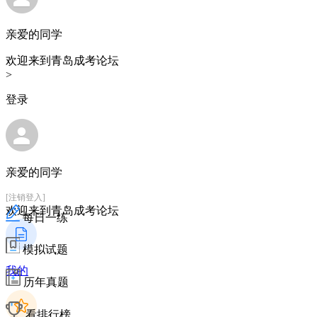
亲爱的同学
欢迎来到青岛成考论坛
>
登录
亲爱的同学
[注销登入]
欢迎来到青岛成考论坛
每日一练
模拟试题
我的
历年真题
看排行榜