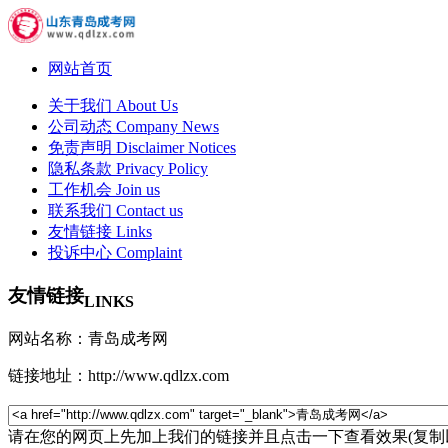
网站首页
关于我们
About Us
公司动态
Company News
免责声明
Disclaimer Notices
隐私条款
Privacy Policy
工作机会
Join us
联系我们
Contact us
友情链接
Links
投诉中心
Complaint
友情链接
LINKS
网站名称：青岛成考网
链接地址：http://www.qdlzx.com
请在您的网页上先加上我们的链接并且点击一下查看效果(复制