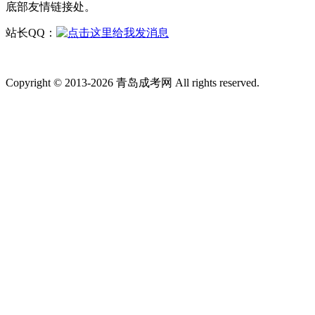
底部友情链接处。
站长QQ：
Copyright © 2013-2026 青岛成考网 All rights reserved.